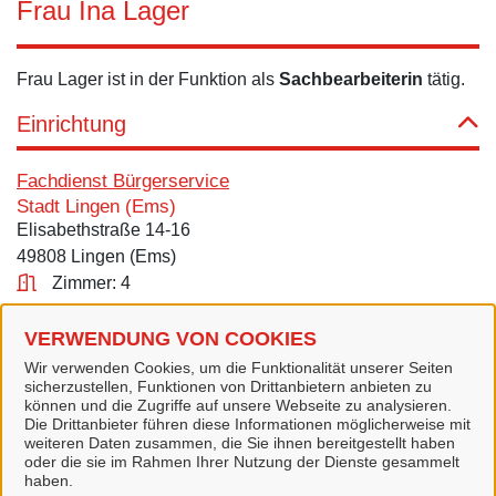
Frau Ina Lager
Frau Lager ist in der Funktion als
Sachbearbeiterin
tätig.
Einrichtung
Fachdienst Bürgerservice
Stadt Lingen (Ems)
Elisabethstraße 14-16
49808 Lingen (Ems)
Zimmer: 4
Kontakt
VERWENDUNG VON COOKIES
Wir verwenden Cookies, um die Funktionalität unserer Seiten
Tel.:
0591 9144-342
sicherzustellen, Funktionen von Drittanbietern anbieten zu
können und die Zugriffe auf unsere Webseite zu analysieren.
E-Mail:
i.lager@lingen.de
Die Drittanbieter führen diese Informationen möglicherweise mit
weiteren Daten zusammen, die Sie ihnen bereitgestellt haben
Dienstleistungen
oder die sie im Rahmen Ihrer Nutzung der Dienste gesammelt
haben.