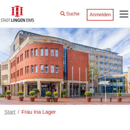
跳转到主内容
Suche
Anmelden
M
Start
Frau Ina Lager