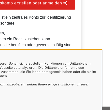
konto erstellen oder anmelden
t ein zentrales Konto zur Identifizierung
esondere:
en,
nen ein Recht zustehen kann
, die beruflich oder gewerblich tätig sind.
h durch Behörden im Sinne von § 1 Abs. 4
etz (VwVfG) möglich.
erer Seiten sicherzustellen, Funktionen von Drittanbietern
ebseite zu analysieren. Die Drittanbieter führen diese
 zusammen, die Sie ihnen bereitgestellt haben oder die sie im
aben.
cht akzeptieren, stehen Ihnen einige Funktionen unserer