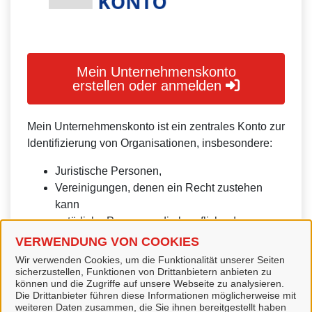
Mein Unternehmenskonto
erstellen oder anmelden
Mein Unternehmenskonto ist ein zentrales Konto zur
Identifizierung von Organisationen, insbesondere:
Juristische Personen,
Vereinigungen, denen ein Recht zustehen
kann
natürliche Personen, die beruflich oder
gewerblich tätig sind.
VERWENDUNG VON COOKIES
Wir verwenden Cookies, um die Funktionalität unserer Seiten
Eine Nutzung ist aber auch durch Behörden im
sicherzustellen, Funktionen von Drittanbietern anbieten zu
Sinne von § 1 Abs. 4 Verwaltungsverfahrensgesetz
können und die Zugriffe auf unsere Webseite zu analysieren.
Die Drittanbieter führen diese Informationen möglicherweise mit
(VwVfG) möglich.
weiteren Daten zusammen, die Sie ihnen bereitgestellt haben