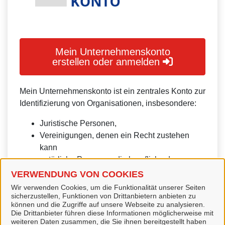
Mein Unternehmenskonto
erstellen oder anmelden
Mein Unternehmenskonto ist ein zentrales Konto zur
Identifizierung von Organisationen, insbesondere:
Juristische Personen,
Vereinigungen, denen ein Recht zustehen
kann
natürliche Personen, die beruflich oder
gewerblich tätig sind.
VERWENDUNG VON COOKIES
Wir verwenden Cookies, um die Funktionalität unserer Seiten
Eine Nutzung ist aber auch durch Behörden im
sicherzustellen, Funktionen von Drittanbietern anbieten zu
Sinne von § 1 Abs. 4 Verwaltungsverfahrensgesetz
können und die Zugriffe auf unsere Webseite zu analysieren.
Die Drittanbieter führen diese Informationen möglicherweise mit
(VwVfG) möglich.
weiteren Daten zusammen, die Sie ihnen bereitgestellt haben