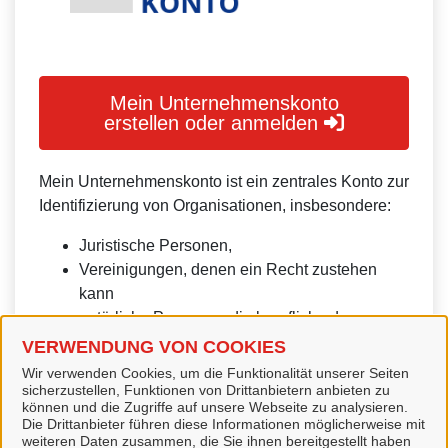
Mein Unternehmenskonto
erstellen oder anmelden
Mein Unternehmenskonto ist ein zentrales Konto zur
Identifizierung von Organisationen, insbesondere:
Juristische Personen,
Vereinigungen, denen ein Recht zustehen
kann
natürliche Personen, die beruflich oder
gewerblich tätig sind.
VERWENDUNG VON COOKIES
Wir verwenden Cookies, um die Funktionalität unserer Seiten
Eine Nutzung ist aber auch durch Behörden im
sicherzustellen, Funktionen von Drittanbietern anbieten zu
Sinne von § 1 Abs. 4 Verwaltungsverfahrensgesetz
können und die Zugriffe auf unsere Webseite zu analysieren.
Die Drittanbieter führen diese Informationen möglicherweise mit
(VwVfG) möglich.
weiteren Daten zusammen, die Sie ihnen bereitgestellt haben