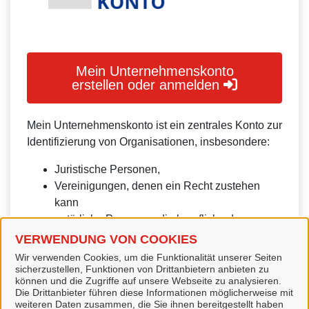
Mein Unternehmenskonto
erstellen oder anmelden
Mein Unternehmenskonto ist ein zentrales Konto zur
Identifizierung von Organisationen, insbesondere:
Juristische Personen,
Vereinigungen, denen ein Recht zustehen
kann
natürliche Personen, die beruflich oder
gewerblich tätig sind.
VERWENDUNG VON COOKIES
Wir verwenden Cookies, um die Funktionalität unserer Seiten
Eine Nutzung ist aber auch durch Behörden im
sicherzustellen, Funktionen von Drittanbietern anbieten zu
Sinne von § 1 Abs. 4 Verwaltungsverfahrensgesetz
können und die Zugriffe auf unsere Webseite zu analysieren.
Die Drittanbieter führen diese Informationen möglicherweise mit
(VwVfG) möglich.
weiteren Daten zusammen, die Sie ihnen bereitgestellt haben