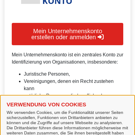
Mein Unternehmenskonto
erstellen oder anmelden
Mein Unternehmenskonto ist ein zentrales Konto zur
Identifizierung von Organisationen, insbesondere:
Juristische Personen,
Vereinigungen, denen ein Recht zustehen
kann
natürliche Personen, die beruflich oder
gewerblich tätig sind.
VERWENDUNG VON COOKIES
Wir verwenden Cookies, um die Funktionalität unserer Seiten
Eine Nutzung ist aber auch durch Behörden im
sicherzustellen, Funktionen von Drittanbietern anbieten zu
Sinne von § 1 Abs. 4 Verwaltungsverfahrensgesetz
können und die Zugriffe auf unsere Webseite zu analysieren.
Die Drittanbieter führen diese Informationen möglicherweise mit
(VwVfG) möglich.
weiteren Daten zusammen, die Sie ihnen bereitgestellt haben