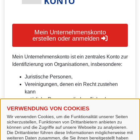
Mein Unternehmenskonto
erstellen oder anmelden
Mein Unternehmenskonto ist ein zentrales Konto zur
Identifizierung von Organisationen, insbesondere:
Juristische Personen,
Vereinigungen, denen ein Recht zustehen
kann
natürliche Personen, die beruflich oder
gewerblich tätig sind.
VERWENDUNG VON COOKIES
Wir verwenden Cookies, um die Funktionalität unserer Seiten
Eine Nutzung ist aber auch durch Behörden im
sicherzustellen, Funktionen von Drittanbietern anbieten zu
Sinne von § 1 Abs. 4 Verwaltungsverfahrensgesetz
können und die Zugriffe auf unsere Webseite zu analysieren.
Die Drittanbieter führen diese Informationen möglicherweise mit
(VwVfG) möglich.
weiteren Daten zusammen, die Sie ihnen bereitgestellt haben