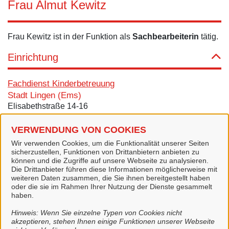
Frau Almut Kewitz
Frau Kewitz ist in der Funktion als
Sachbearbeiterin
tätig.
Einrichtung
Fachdienst Kinderbetreuung
Stadt Lingen (Ems)
Elisabethstraße 14-16
49808 Lingen (Ems)
VERWENDUNG VON COOKIES
Zimmer: Haus des Kindes
Wir verwenden Cookies, um die Funktionalität unserer Seiten
Kontakt
sicherzustellen, Funktionen von Drittanbietern anbieten zu
können und die Zugriffe auf unsere Webseite zu analysieren.
Die Drittanbieter führen diese Informationen möglicherweise mit
Tel.:
0591 2292
weiteren Daten zusammen, die Sie ihnen bereitgestellt haben
oder die sie im Rahmen Ihrer Nutzung der Dienste gesammelt
E-Mail:
a.kewitz@lingen.de
haben.
Alle zugeordneten Einrichtungen
Hinweis: Wenn Sie einzelne Typen von Cookies nicht
akzeptieren, stehen Ihnen einige Funktionen unserer Webseite