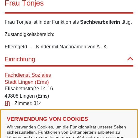
Frau Tönjes
Frau Tönjes ist in der Funktion als
Sachbearbeiterin
tätig.
Zuständigkeitsbereich:
Elterngeld - Kinder mit Nachnamen von A - K
Einrichtung
Fachdienst Soziales
Stadt Lingen (Ems)
Elisabethstraße 14-16
49808 Lingen (Ems)
Zimmer: 314
Kontakt
VERWENDUNG VON COOKIES
Wir verwenden Cookies, um die Funktionalität unserer Seiten
Tel.:
0591 9144-573
sicherzustellen, Funktionen von Drittanbietern anbieten zu
können und die Zugriffe auf unsere Webseite zu analysieren.