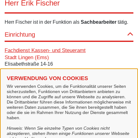
Herr Erik Fischer
Herr Fischer ist in der Funktion als
Sachbearbeiter
tätig.
Einrichtung
Fachdienst Kassen- und Steueramt
Stadt Lingen (Ems)
Elisabethstraße 14-16
49808 Lingen (Ems)
VERWENDUNG VON COOKIES
Zimmer: OLB-37
Wir verwenden Cookies, um die Funktionalität unserer Seiten
Kontakt
sicherzustellen, Funktionen von Drittanbietern anbieten zu
können und die Zugriffe auf unsere Webseite zu analysieren.
Die Drittanbieter führen diese Informationen möglicherweise mit
Tel.:
0591 9144-214
weiteren Daten zusammen, die Sie ihnen bereitgestellt haben
oder die sie im Rahmen Ihrer Nutzung der Dienste gesammelt
E-Mail:
e.fischer@lingen.de
haben.
Alle zugeordneten Einrichtungen
Hinweis: Wenn Sie einzelne Typen von Cookies nicht
akzeptieren, stehen Ihnen einige Funktionen unserer Webseite