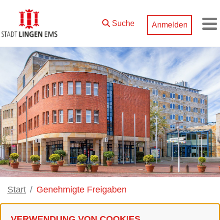
メインコンテンツにスキップ
Suche
Anmelden
M
Start
Genehmigte Freigaben
VERWENDUNG VON COOKIES