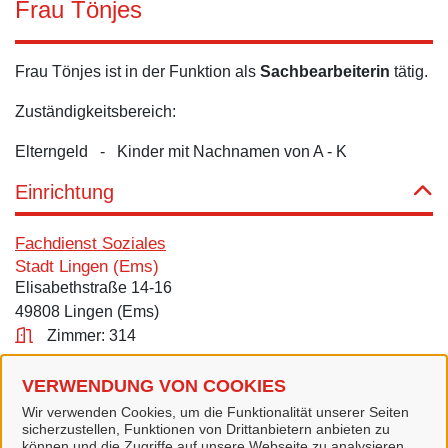
Frau Tönjes
Frau Tönjes ist in der Funktion als
Sachbearbeiterin
tätig.
Zuständigkeitsbereich:
Elterngeld - Kinder mit Nachnamen von A - K
Einrichtung
Fachdienst Soziales
Stadt Lingen (Ems)
Elisabethstraße 14-16
49808 Lingen (Ems)
Zimmer: 314
Kontakt
VERWENDUNG VON COOKIES
Wir verwenden Cookies, um die Funktionalität unserer Seiten
Tel.:
0591 9144-573
sicherzustellen, Funktionen von Drittanbietern anbieten zu
können und die Zugriffe auf unsere Webseite zu analysieren.