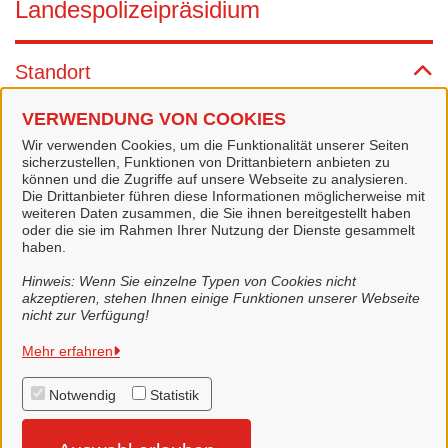
Landespolizeipräsidium
Standort
VERWENDUNG VON COOKIES
Landespolizeipräsidium
Wir verwenden Cookies, um die Funktionalität unserer Seiten
Lavesallee 6
sicherzustellen, Funktionen von Drittanbietern anbieten zu
30169 Hannover
können und die Zugriffe auf unsere Webseite zu analysieren.
Die Drittanbieter führen diese Informationen möglicherweise mit
Dienstleistungen
weiteren Daten zusammen, die Sie ihnen bereitgestellt haben
oder die sie im Rahmen Ihrer Nutzung der Dienste gesammelt
haben.
Polizei Niedersachsen - Online-Wache
Hinweis: Wenn Sie einzelne Typen von Cookies nicht
akzeptieren, stehen Ihnen einige Funktionen unserer Webseite
nicht zur Verfügung!
Mehr erfahren
Stadt Lingen (Ems)
Notwendig
Statistik
Alle Rechte vorbehalten