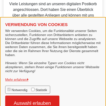
Viele Leistungen sind an unseren digitalen Postkorb
angeschlossen. Dort haben Sie einen Überblick
über alle gestellten Anliegen und können mit uns
unkompliziert in Kontakt treten.
VERWENDUNG VON COOKIES
Wir verwenden Cookies, um die Funktionalität unserer Seiten
sicherzustellen, Funktionen von Drittanbietern anbieten zu
können und die Zugriffe auf unsere Webseite zu analysieren.
Die Drittanbieter führen diese Informationen möglicherweise mit
weiteren Daten zusammen, die Sie ihnen bereitgestellt haben
Weitere Informationen zu Mein Unternehmenskonto
oder die sie im Rahmen Ihrer Nutzung der Dienste gesammelt
haben.
finden Sie auf der
FAQ-Seite von Mein
Unternehmenskonto.
Hinweis: Wenn Sie einzelne Typen von Cookies nicht
akzeptieren, stehen Ihnen einige Funktionen unserer Webseite
nicht zur Verfügung!
Mehr erfahren
Stadt Lingen (Ems)
Notwendig
Statistik
Alle Rechte vorbehalten
Auswahl erlauben