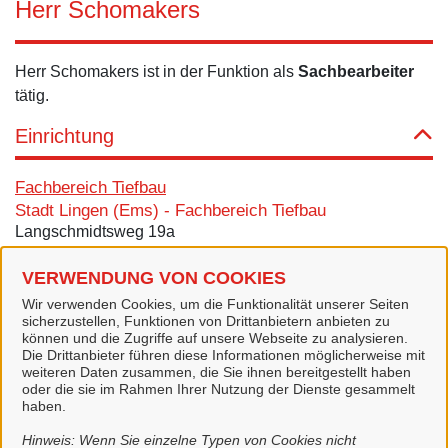
Herr Schomakers
Herr Schomakers ist in der Funktion als
Sachbearbeiter
tätig.
Einrichtung
Fachbereich Tiefbau
Stadt Lingen (Ems) - Fachbereich Tiefbau
Langschmidtsweg 19a
49808 Lingen (Ems)
VERWENDUNG VON COOKIES
Zimmer: Langschmidtsweg 19 A
Wir verwenden Cookies, um die Funktionalität unserer Seiten
Kontakt
sicherzustellen, Funktionen von Drittanbietern anbieten zu
können und die Zugriffe auf unsere Webseite zu analysieren.
Die Drittanbieter führen diese Informationen möglicherweise mit
Tel.:
0591 9144-682
weiteren Daten zusammen, die Sie ihnen bereitgestellt haben
oder die sie im Rahmen Ihrer Nutzung der Dienste gesammelt
E-Mail:
h.schomakers@lingen.de
haben.
Alle zugeordneten Einrichtungen
Hinweis: Wenn Sie einzelne Typen von Cookies nicht