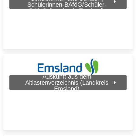
Schülerinnen-BAföG/Schüler-
BAföG (Landkreis Emsland)
Auskunft aus dem
Altlastenverzeichnis (Landkreis
Emsland)