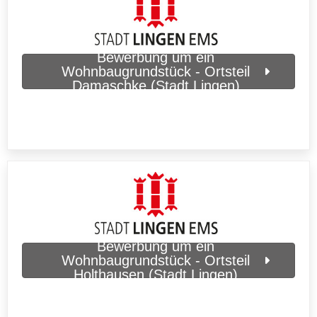
Bewerbung um ein
Wohnbaugrundstück - Ortsteil
Damaschke (Stadt Lingen)
Bewerbung um ein
Wohnbaugrundstück - Ortsteil
Holthausen (Stadt Lingen)