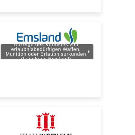
Anzeige des Verlustes von
erlaubnisbedürftigen Waffen,
Munition oder Erlaubnisurkunden
(Landkreis Emsland)