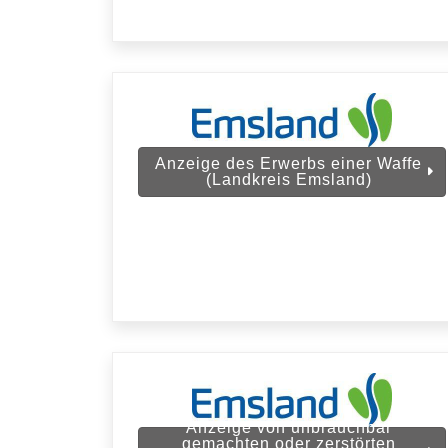
Anzeige des Erwerbs einer Waffe
(Landkreis Emsland)
Anzeige von unbrauchbar
gemachten oder zerstörten