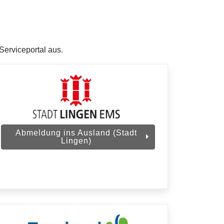
erviceportal aus.
Abmeldung ins Ausland (Stadt
Lingen)