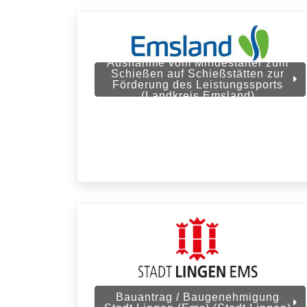
Ausnahme vom Mindestalter zum
Schießen auf Schießstätten zur
Förderung des Leistungssports
(Landkreis Emsland)
Bauantrag / Baugenehmigung