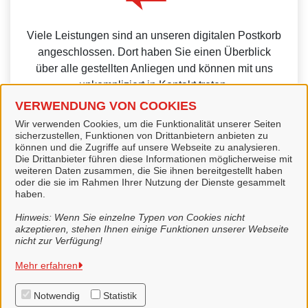
Viele Leistungen sind an unseren digitalen Postkorb
angeschlossen. Dort haben Sie einen Überblick
über alle gestellten Anliegen und können mit uns
unkompliziert in Kontakt treten.
VERWENDUNG VON COOKIES
Wir verwenden Cookies, um die Funktionalität unserer Seiten
sicherzustellen, Funktionen von Drittanbietern anbieten zu
können und die Zugriffe auf unsere Webseite zu analysieren.
Die Drittanbieter führen diese Informationen möglicherweise mit
Weitere Informationen zur BundID finden Sie auf der
weiteren Daten zusammen, die Sie ihnen bereitgestellt haben
oder die sie im Rahmen Ihrer Nutzung der Dienste gesammelt
FAQ-Seite des Bundes.
haben.
Hinweis: Wenn Sie einzelne Typen von Cookies nicht
akzeptieren, stehen Ihnen einige Funktionen unserer Webseite
nicht zur Verfügung!
Stadt Lingen (Ems)
Mehr erfahren
Notwendig
Statistik
Alle Rechte vorbehalten