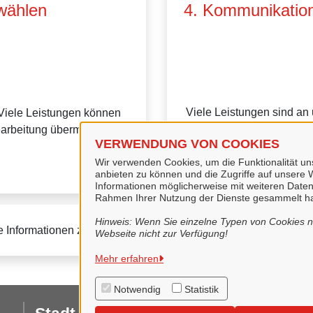
wählen
4. Kommunikation
Viele Leistungen sind an
Viele Leistungen können
Dort haben Sie einen Üb
earbeitung übermitteln.
VERWENDUNG VON COOKIES
können mit uns
Wir verwenden Cookies, um die Funktionalität uns
anbieten zu können und die Zugriffe auf unsere W
Informationen möglicherweise mit weiteren Daten
Rahmen Ihrer Nutzung der Dienste gesammelt h
Hinweis: Wenn Sie einzelne Typen von Cookies ni
e Informationen zur BundID finden Sie auf der
FAQ-Seite des B
Webseite nicht zur Verfügung!
Mehr erfahren
Notwendig
Statistik