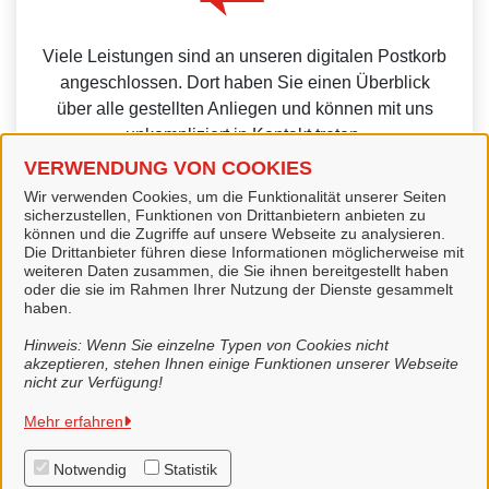
Viele Leistungen sind an unseren digitalen Postkorb
angeschlossen. Dort haben Sie einen Überblick
über alle gestellten Anliegen und können mit uns
unkompliziert in Kontakt treten.
VERWENDUNG VON COOKIES
Wir verwenden Cookies, um die Funktionalität unserer Seiten
sicherzustellen, Funktionen von Drittanbietern anbieten zu
können und die Zugriffe auf unsere Webseite zu analysieren.
Die Drittanbieter führen diese Informationen möglicherweise mit
Weitere Informationen zur BundID finden Sie auf der
weiteren Daten zusammen, die Sie ihnen bereitgestellt haben
oder die sie im Rahmen Ihrer Nutzung der Dienste gesammelt
FAQ-Seite des Bundes.
haben.
Hinweis: Wenn Sie einzelne Typen von Cookies nicht
akzeptieren, stehen Ihnen einige Funktionen unserer Webseite
nicht zur Verfügung!
Stadt Lingen (Ems)
Mehr erfahren
Notwendig
Statistik
Alle Rechte vorbehalten